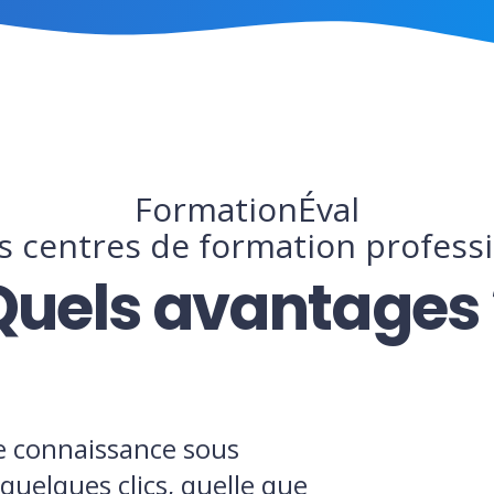
FormationÉval
s centres de formation profess
Quels avantages 
de connaissance sous
quelques clics, quelle que