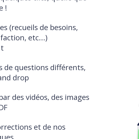
e !
s (recueils de besoins,
action, etc...)
t
 de questions différents,
and drop
 par des vidéos, des images
PDF
orrections et de nos
ques