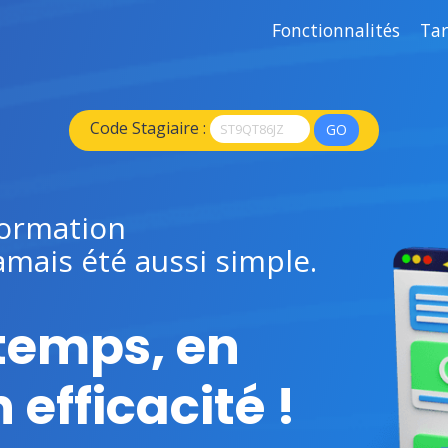
Fonctionnalités
Tar
Code Stagiaire :
GO
formation
amais été aussi simple.
temps, en
 efficacité !