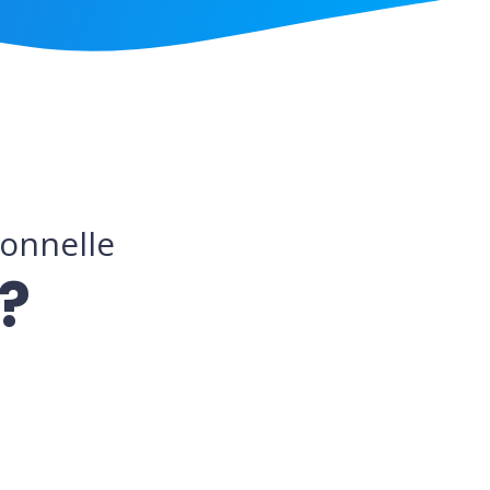
ionnelle
?