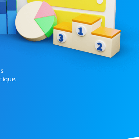
os
tique.