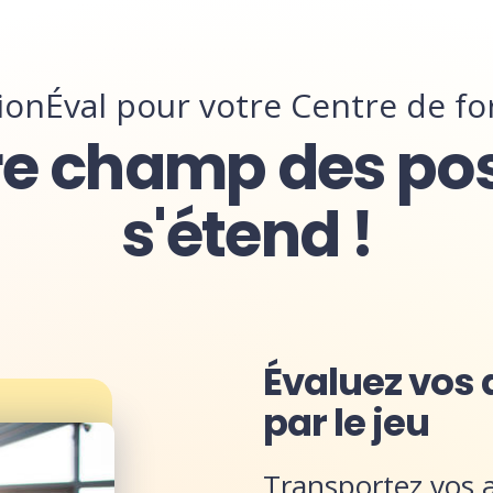
onÉval pour votre Centre de f
re champ des po
s'étend !
Évaluez vos
par le jeu
Transportez vos 