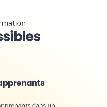
ormation
ssibles
 apprenants
apprenants dans un